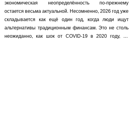
экономическая неопределённость по-прежнему
остается весьма актуальной. Несомненно, 2026 год уже
складывается как ещё один год, когда люди ищут
альтернативы традиционным финансам. Это не столь
неожиданно, как шок от COVID-19 в 2020 году, но
вывод аналогичен: существующая финансовая
система по-прежнему имеет слабые места, и
Полезное
пользователи продолжают искать более гибкие
О нас
способы хранения, перемещения и приумножения
Документы
Bounty программа
капитала.
Условия использования платформы
Курсы
Политика KYC и AML
Время работы
Отзывы
Политика конфиденциальности
E-mail
Программа лояльности
info@buycoin.online
Политика файлов cookie
Сервис работает
FAQ
24/7
Как купить криптовалюту
Техподдержка с
Курс Биткоина
07:00 - 23:00 (UTC+2)
Биткоин кошелек