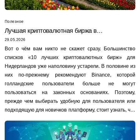
Полезное
Лучшая криптовалютная биржа в
Нидерландах
29.05.2026
Вот о чём вам никто не скажет сразу. Большинство
списков «10 лучших криптовалютных бирж» для
Нидерландов уже наполовину устарели. В половине из
них по-прежнему рекомендуют Binance, которой
голландские пользователи больше не могут
пользоваться на законных основаниях. Поэтому,
прежде чем выбирать удобную для пользователя или
подходящую для новичков платформу, стоит узнать, что
на самом деле актуально в 2026 году.