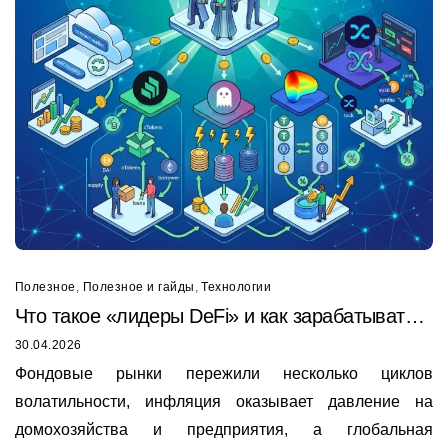
Полезное
,
Полезное и гайды
,
Технологии
Что такое «лидеры DeFi» и как зарабатывать
на Sky, Compound, Aave, Curve и Synthetix
30.04.2026
Фондовые рынки пережили несколько циклов
волатильности, инфляция оказывает давление на
домохозяйства и предприятия, а глобальная