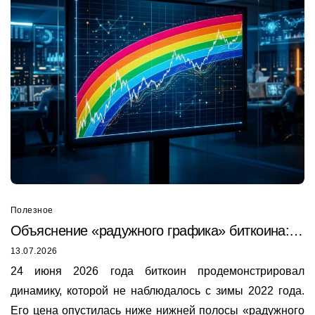
Полезное
Объяснение «радужного графика» биткоина:
почему он только что был пробит в 2026 году
13.07.2026
24 июня 2026 года биткоин продемонстрировал
динамику, которой не наблюдалось с зимы 2022 года.
Его цена опустилась ниже нижней полосы «радужного