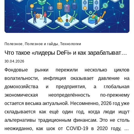
Полезное
,
Полезное и гайды
,
Технологии
Что такое «лидеры DeFi» и как зарабатывать
на Sky, Compound, Aave, Curve и Synthetix
30.04.2026
Фондовые рынки пережили несколько циклов
волатильности, инфляция оказывает давление на
домохозяйства и предприятия, а глобальная
экономическая неопределённость по-прежнему
остается весьма актуальной. Несомненно, 2026 год уже
складывается как ещё один год, когда люди ищут
альтернативы традиционным финансам. Это не столь
неожиданно, как шок от COVID-19 в 2020 году, но