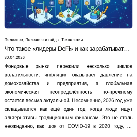
Полезное
,
Полезное и гайды
,
Технологии
Что такое «лидеры DeFi» и как зарабатывать
на Sky, Compound, Aave, Curve и Synthetix
30.04.2026
Фондовые рынки пережили несколько циклов
волатильности, инфляция оказывает давление на
домохозяйства и предприятия, а глобальная
экономическая неопределённость по-прежнему
остается весьма актуальной. Несомненно, 2026 год уже
складывается как ещё один год, когда люди ищут
альтернативы традиционным финансам. Это не столь
неожиданно, как шок от COVID-19 в 2020 году, но
вывод аналогичен: существующая финансовая