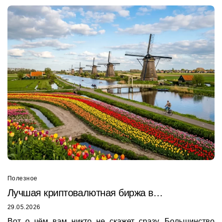
Полезное
Лучшая криптовалютная биржа в
Нидерландах
29.05.2026
Вот о чём вам никто не скажет сразу. Большинство