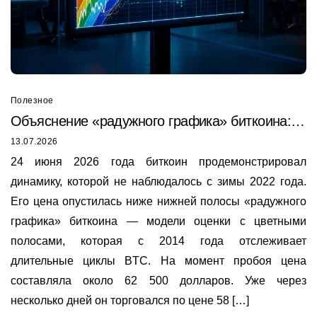
Полезное
Объяснение «радужного графика» биткоина:
почему он только что был пробит в 2026 году
13.07.2026
24 июня 2026 года биткоин продемонстрировал
динамику, которой не наблюдалось с зимы 2022 года.
Его цена опустилась ниже нижней полосы «радужного
графика» биткоина — модели оценки с цветными
полосами, которая с 2014 года отслеживает
длительные циклы BTC. На момент пробоя цена
составляла около 62 500 долларов. Уже через
несколько дней он торговался по цене 58 […]