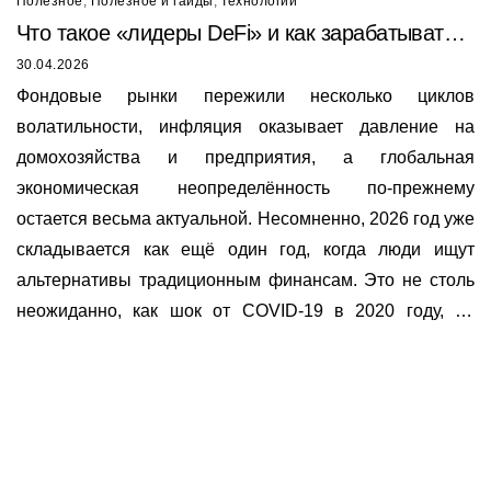
Полезное
,
Полезное и гайды
,
Технологии
Что такое «лидеры DeFi» и как зарабатывать
на Sky, Compound, Aave, Curve и Synthetix
30.04.2026
Фондовые рынки пережили несколько циклов
волатильности, инфляция оказывает давление на
домохозяйства и предприятия, а глобальная
экономическая неопределённость по-прежнему
остается весьма актуальной. Несомненно, 2026 год уже
складывается как ещё один год, когда люди ищут
альтернативы традиционным финансам. Это не столь
неожиданно, как шок от COVID-19 в 2020 году, но
вывод аналогичен: существующая финансовая
система по-прежнему имеет слабые места, и
Полезное
пользователи продолжают искать более гибкие
О нас
способы хранения, перемещения и приумножения
Документы
Bounty программа
капитала.
Условия использования платформы
Курсы