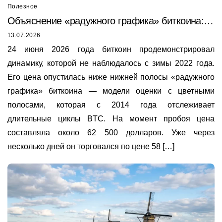
Полезное
Объяснение «радужного графика» биткоина:
почему он только что был пробит в 2026 году
13.07.2026
24 июня 2026 года биткоин продемонстрировал
динамику, которой не наблюдалось с зимы 2022 года.
Его цена опустилась ниже нижней полосы «радужного
графика» биткоина — модели оценки с цветными
полосами, которая с 2014 года отслеживает
длительные циклы BTC. На момент пробоя цена
составляла около 62 500 долларов. Уже через
несколько дней он торговался по цене 58 […]