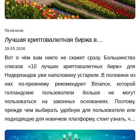
Полезное
Лучшая криптовалютная биржа в
Нидерландах
29.05.2026
Вот о чём вам никто не скажет сразу. Большинство
списков «10 лучших криптовалютных бирж» для
Нидерландов уже наполовину устарели. В половине из
них по-прежнему рекомендуют Binance, которой
голландские пользователи больше не могут
пользоваться на законных основаниях. Поэтому,
прежде чем выбирать удобную для пользователя или
подходящую для новичков платформу, стоит узнать, что
на самом деле актуально в 2026 году.