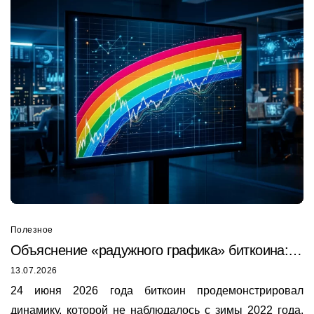
Полезное
Объяснение «радужного графика» биткоина:
почему он только что был пробит в 2026 году
13.07.2026
24 июня 2026 года биткоин продемонстрировал
динамику, которой не наблюдалось с зимы 2022 года.