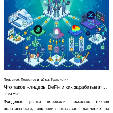
Полезное
,
Полезное и гайды
,
Технологии
Что такое «лидеры DeFi» и как зарабатывать
на Sky, Compound, Aave, Curve и Synthetix
30.04.2026
Фондовые рынки пережили несколько циклов
волатильности, инфляция оказывает давление на