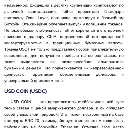
неизменной. Входящий в десятку крупнейших криптовалют по
рыночной капитализации, Tether процветает благодаря
протоколу Omni Layer, органично гармонируя с блокчейном
Биткойн. Эта синергия облегчает выпуск и погашение токенов.
Непоколебимая стабильность Tether коренится в его прочной
привязке к доллару США, подкрепленной его врожденной
конвертируемостью в традиционные бумажные валюты.
Токены USDT не только представляют собой привлекательную
возможность для получения прибыли на основе ставок, но
также выделяются как жизнеспособная альтернатива
бумажным деньгам, что подчеркивается их непревзойденной
ценностью, гарантиями, обеспеченными долларом, и
универсальной применимостью.
USD COIN (USDC)
USD COIN — это представитель стейблкоинов, чей курс
тесно связан с ценой американского доллара, и он обладает
своей уникальной природой. Этот токен, построенный на базе
стандарта ERC-20, взаимодействует с множеством кошельков,
работающих на блокчейне Ethereum. Отмечая свое место