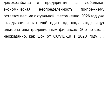
домохозяйства и предприятия, а глобальная
экономическая неопределённость по-прежнему
остается весьма актуальной. Несомненно, 2026 год уже
складывается как ещё один год, когда люди ищут
альтернативы традиционным финансам. Это не столь
неожиданно, как шок от COVID-19 в 2020 году, но
вывод аналогичен: существующая финансовая
система по-прежнему имеет слабые места, и
Полезное
пользователи продолжают искать более гибкие
О нас
способы хранения, перемещения и приумножения
Документы
Bounty программа
капитала.
Условия использования платформы
Курсы
Политика KYC и AML
Время работы
Отзывы
Политика конфиденциальности
E-mail
Программа лояльности
info@buycoin.online
Политика файлов cookie
Сервис работает
FAQ
24/7
Как купить криптовалюту
Техподдержка с
Курс Биткоина
07:00 - 23:00 (UTC+2)