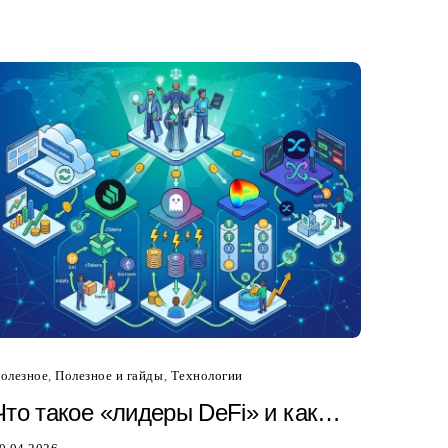
олезное
,
Полезное и гайды
,
Технологии
Что такое «лидеры DeFi» и как
зарабатывать на Sky, Compound,