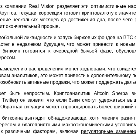
 компании Real Vision разделяет эти оптимистичные нас
оуттса, текущая коррекция готовит криптовалюту к значите
ение нескольких месяцев до достижения дна, после чего р
дит окончательный прорыв.
 глобальной ликвидности и запуск биржевых фондов на BTC
астет в недалеком будущем, что может привести к новы
 биткоин готовится к очередной бычьей фазе, обусло
ересом.
замедлению распределения монет ходлерами, что свидетел
вам аналитиков, это может привести к дополнительному п
озобновить активные продажи, что может поддержать даль
т быть непростым. Криптоаналитик Altcoin Sherpa в
Twitter) он заявил, что если быки смогут удержаться вы
Обратная ситуация может спровоцировать более широкий с
а биткоина выглядят обнадеживающе, хотя мнения разня
ересом и благоприятными макроэкономическими условиям
м к различным факторам, включая
регуляторные изменен