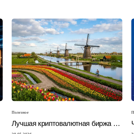
Полезное
П
»
Лучшая криптовалютная биржа в
Нидерландах