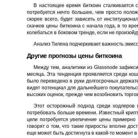
В настоящее время биткоин сталкивается с
потребуется нечто большее, чем просто полож
скорее всего, будет зависеть от институцион
скачков цены биткоина с начала года, в то вр
колебаться в боковом тренде, если не произой
Анализ Тилена подчеркивает важность эмисси
Другие прогнозы цены биткоина
Между тем, аналитики из Glassnode зафикс
месяца. Эта тенденция проявляется среди ко
было переведено в руки долгосрочных держате
видят потенциал для дальнейшего покупательс
высоких оценок, прежде чем возобновить торго
Этот осторожный подход среди ходлеров 
потребовать больше времени. Известный крипто
цели потребуется увеличение цены примерно 
говорят о том, что такие приросты вполне дос
еще может быть достигнута в какой-то момент в 