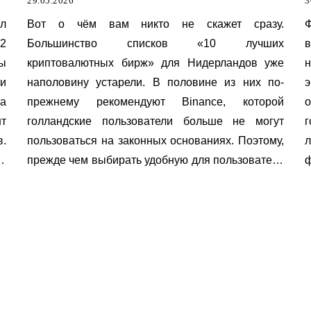
29.05.2026
3
ал
Вот о чём вам никто не скажет сразу.
22
Большинство списков «10 лучших
в
сы
криптовалютных бирж» для Нидерландов уже
н
ки
наполовину устарели. В половине из них по-
э
а
прежнему рекомендуют Binance, которой
о
нт
голландские пользователи больше не могут
г
в.
пользоваться на законных основаниях. Поэтому,
не
прежде чем выбирать удобную для пользователя
ф
или подходящую для новичков платформу, стоит
C
узнать, что на самом деле актуально в 2026 году.
п
к