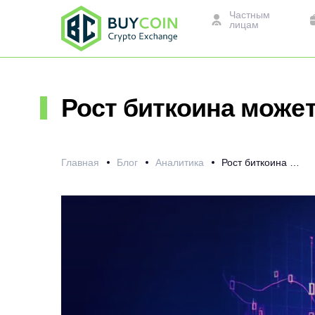
Частным
лицам
Рост биткоина може
Главная
Блог
Аналитика
Рост биткоина может получить поддержку благодаря стейблкоинам