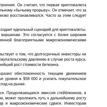
троения. Он считает, что первая криптовалюта
льному «бычьему прорыву». Он отмечает, что за
езко восстанавливался. Часто за этим следует
 создает идеальный сценарий для криптовалюты.
м вершинам. Это согласуется с более широким
вленной благоприятными макроэкономическими
ьствует о том, что долгосрочные инвесторы не
окупательскому давлению в случае роста курса.
нейший рост стоимости биткоина.
ыразил обеспокоенность текущим движением
ше уровня в $58 000 и усилить покупательское
пад на рынке.
тся. Продолжающаяся эмиссия стейблкоинов, в
и, может проложить путь к дальнейшему росту
ия
и макроэкономические сдвиги. Инвесторам