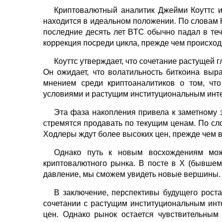
Криптовалютный аналитик Джейми Коуттс из
находится в идеальном положении. По словам К
последние десять лет BTC обычно падал в теч
коррекция посреди цикла, прежде чем происхо
Коуттс утверждает, что сочетание растущей
Он ожидает, что волатильность биткоина выр
мнением среди криптоаналитиков о том, что
условиями и растущим институциональным инт
Эта фаза накопления привела к заметному 
стремятся продавать по текущим ценам. По сло
Ходлеры ждут более высоких цен, прежде чем в
Однако путь к новым восхождениям може
криптовалютного рынка. В посте в X (бывшем 
давление, мы сможем увидеть новые вершины. 
В заключение, перспективы будущего рост
сочетании с растущим институциональным инт
цен. Однако рынок остается чувствительны