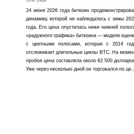
13.07.2026
был пробит в 2026 году
24 июня 2026 года биткоин продемонстриров
динамику, которой не наблюдалось с зимы 20
года. Его цена опустилась ниже нижней поло
«радужного графика» биткоина — модели оцен
с цветными полосами, которая с 2014 год
отслеживает длительные циклы BTC. На моме
пробоя цена составляла около 62 500 долларо
Уже через несколько дней он торговался по це
58 […]
Полезное