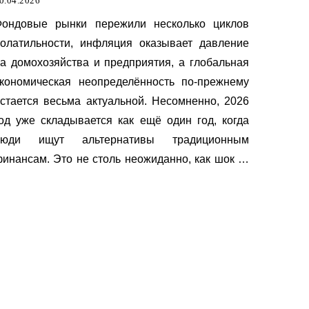
0.04.2026
Aave, Curve и Synthetix
Фондовые рынки пережили несколько циклов
олатильности, инфляция оказывает давление
а домохозяйства и предприятия, а глобальная
кономическая неопределённость по-прежнему
стается весьма актуальной. Несомненно, 2026
од уже складывается как ещё один год, когда
люди ищут альтернативы традиционным
инансам. Это не столь неожиданно, как шок от
OVID-19 в 2020 году, но вывод аналогичен:
существующая финансовая система по-
режнему имеет слабые места, и пользователи
продолжают искать более гибкие способы
хранения, перемещения и приумножения
апитала.
Документы