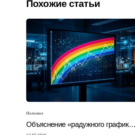
Похожие статьи
Полезное
Объяснение «радужного графика
биткоина: почему он только что