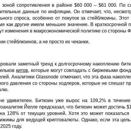
 зоной сопротивления в районе $60 000 – $61 000. По с
ительные данные по инфляции. Он отмечает, что, несмотр
ального спроса, особенно от покупок за стейблкоины. Это
емя как другие имели меньшее значение. В краткосрочной 
дут изменения в макроэкономической политике со стороны 
и стейблкоинов, а не просто их чеканки.
ировали заметный тренд к долгосрочному накоплению битк
шельков
китов
, которые могут совпадать с биржевыми фонд
лей. Аналитики Glassnode отмечают, что эта фаза накопл
кого давления со стороны ходлеров, которые не спешат п
влю.
не удивителен. Биткоин уже вырос на 109,2% в течение
аналитик Йелле предсказал, что биткоин может достичь $14
на 128% от текущих уровней. Хотя это может показаться
тижимы для ведущей криптовалюты. Однако, если эта цель н
2025 году.