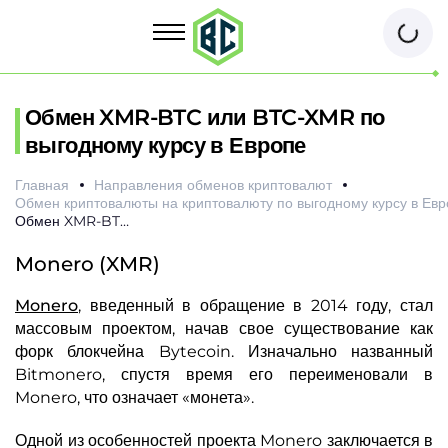
Обмен XMR-BTC или BTC-XMR по
выгодному курсу в Европе
Главная
Направления обменов криптовалют
Обмен криптовалюты на криптовалюту по выгодному курсу в Евр
Обмен XMR-BTC или BTC-XMR по выгодному курсу в Европе
Monero (XMR)
Monero
, введенный в обращение в 2014 году, стал
массовым проектом, начав свое существование как
форк блокчейна Bytecoin. Изначально названный
Bitmonero, спустя время его переименовали в
Monero, что означает «монета».
Одной из особенностей проекта Monero заключается в