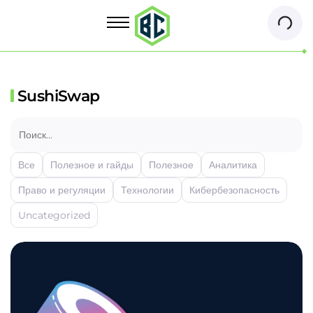
SushiSwap
Все
Полезное и гайды
Полезное
Аналитика
Право и регуляции
Технологии
Кибербезопасность
Uncategorized