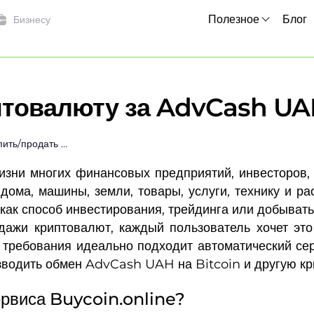
Полезное
Блог
Бизнесу
птовалюту за AdvCash U
Купить/продать криптовалюту за AdvCash UAH
изни многих финансовых предприятий, инвесторов,
ома, машины, земли, товары, услуги, технику и ра
как способ инвестирования, трейдинга или добыват
дажи криптовалют, каждый пользователь хочет это
е требования идеально подходит автоматический се
зводить обмен AdvCash UAH на Bitcoin и другую кр
ервиса Buycoin.online?