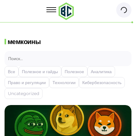
мемкоины
Все
Полезное и гайды
Полезное
Аналитика
Право и регуляции
Технологии
Кибербезопасность
Uncategorized