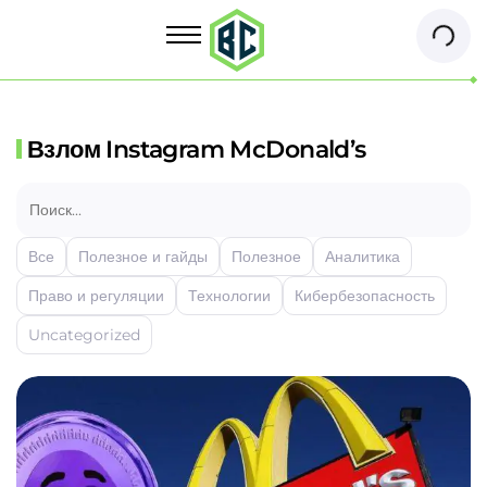
Взлом Instagram McDonald’s
Все
Полезное и гайды
Полезное
Аналитика
Право и регуляции
Технологии
Кибербезопасность
Uncategorized